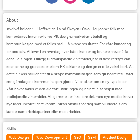
About
Involve! holder til i Hoffsveien 1a på Skøyen i Oslo. Her jobber folk med
kompetanse innen reklame, PR, design, markedsmateriell og
kommunikasjon med et felles mål – å skape resultater. For våre kunder og
for oss selv. Vi lever i en hverdag hvor både kunder og brukere krever å få
delta i dialogen. I tillegg til tradisjonelle virkemidler, har vi flere verktøy enn
noensinne og grensene mellom PR, reklame og design er ofte visket bort. Alt
dette gir oss muligheter til å skape kommunikasjon som gir bedre resultater
enn gårsdagens kommunikasjon gjorde. Vi snakker om en ny type ideer.
Vårt hovedfokus er den digitale utviklingen og helhetlig samspill med
tradisjonelle virkemidler. Alt gammelt er ikke foreldet, men nye medier krever
nye ideer. Involve! er et kommunikasjonshus for deg som vil videre. Som
kunde, samarbeidspartner eller medarbeider.
Skills
Web Design
Web Development
SEO
SEM
Product Design