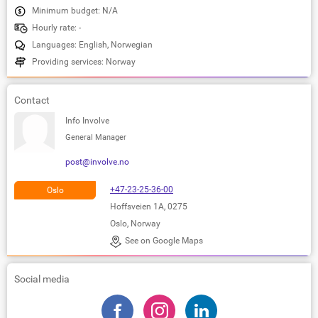
Minimum budget: N/A
Hourly rate: -
Languages: English, Norwegian
Providing services: Norway
Contact
Info Involve
General Manager
post@involve.no
+47-23-25-36-00
Oslo
Hoffsveien 1A, 0275
Oslo, Norway
See on Google Maps
Social media