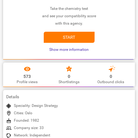
Take the chemistry test
and see your compatibility score
with this agency.
START
Show more information
573
0
0
Profile views
Shortlistings
Outbound clicks
Details
Speciality: Design Strategy
Cities: Oslo
Founded: 1982
Company size: 33
Network: Independent